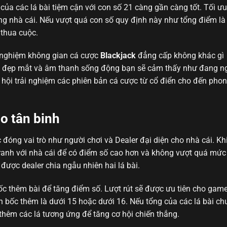
ủa các lá bài tiệm cận với con số 21 càng gần càng tốt. Tối ưu
ng nhà cái. Nếu vượt quá con số quy định này như tổng điểm là
à thua cuộc.
i nghiệm không gian cá cược
Blackjack
đẳng cấp không khác gì
iện đẹp mắt và âm thanh sống động bạn sẽ cảm thấy như đang n
ơ hội trải nghiệm các phiên bản cá cược từ cổ điển cho đến pho
o tân binh
 đóng vai trò như người chơi và Dealer đại diện cho nhà cái. Kh
ranh với nhà cái để có điểm số cao hơn và không vượt quá mức
được dealer chia ngẫu nhiên hai lá bài.
ốc thêm bài để tăng điểm số. Lượt rút sẽ được ưu tiên cho gam
ần bốc thêm là dưới 15 hoặc dưới 16. Nếu tổng của các lá bài ch
thêm các lá tương ứng để tăng cơ hội chiến thắng.