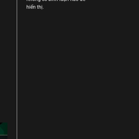
hiển thị.